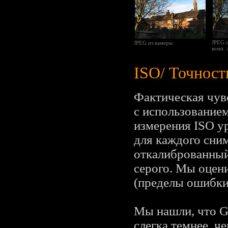
JPEG 
JPEG из камеры
комп. 
ISO/ Точност
Фактическая чув
с использованием
измерения ISO у
для каждого сни
откалиброванный
серого. Мы оцени
(пределы ошибки
Мы нашли, что G
слегка темнее, ч