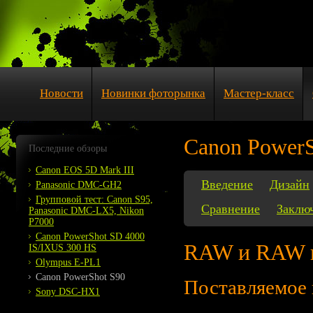
Новости
Новинки фоторынка
Мастер-класс
Canon PowerS
Последние обзоры
Canon EOS 5D Mark III
Введение
Дизайн
Panasonic DMC-GH2
Групповой тест: Canon S95,
Сравнение
Заклю
Panasonic DMC-LX5, Nikon
P7000
Canon PowerShot SD 4000
RAW и RAW п
IS/IXUS 300 HS
Olympus E-PL1
Canon PowerShot S90
Поставляемое
Sony DSC-HX1