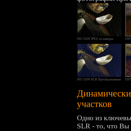
ISO 3200 JPEG из камеры
100
ISO 3200 ACR Преобразование
100
Динамический
участков
Одно из ключев
SLR - то, что В