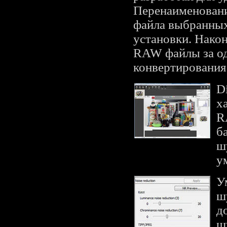
Перенаименовани
файла выбранных
установки. Нако
RAW файлы за од
конвертирования
D
х
R
б
ш
у
У
ш
д
ш