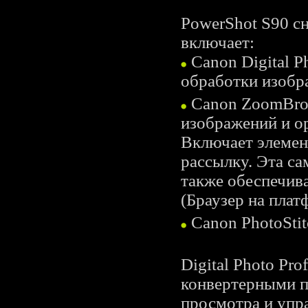
PowerShot S90 с
включает:
Canon Digital P
обработки изобра
Canon ZoomBrow
изображений и о
Включает элемен
рассылку. Эта с
также обеспечива
(Браузер на пла
Canon PhotoStit
Digital Photo Pr
конвертерными п
просмотра и упр