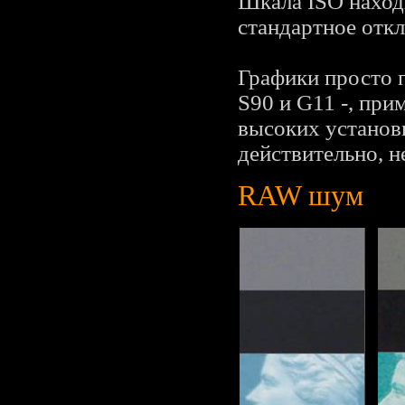
Шкала ISO находи
стандартное откл
Графики просто 
S90 и G11 -, при
высоких установ
действительно, 
RAW шум