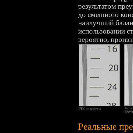
результатом преу
до смешного кон
наилучший баланс
использовании с
вероятно, произв
Digita
JPEG из камеры
(RAW)
Реальные пр