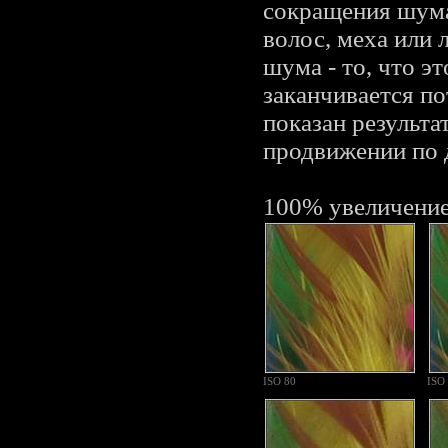
сокращения шума
волос, меха или
шума - то, что эт
заканчивается по
показан результа
продвижении по 
100% увеличени
ISO 80
ISO