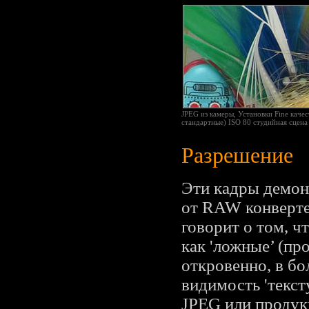
JPEG из камеры, Установки Fine качес
стандартные) ISO 80 студийная сцен
Разрешение
Эти кадры демон
от RAW конверте
говорит о том, ч
как 'ложные’ (пр
откровенно, в бо
видимость 'текст
JPEG или продукц