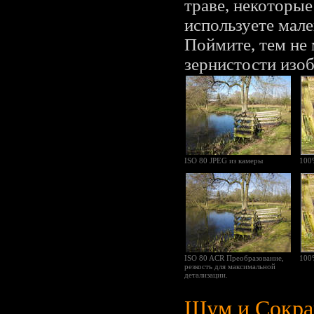
траве, некоторы
используете мал
Поймите, тем не 
зернистости изо
ISO 80 JPEG из камеры
100
ISO 80 ACR Преобразование,
100
резкость для максимальной
детализации.
Шум и Сокра