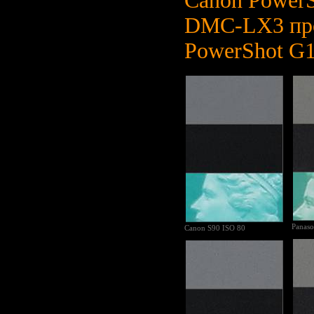
Canon PowerS
DMC-LX3 про
PowerShot G
Panaso
Canon S90 ISO 80