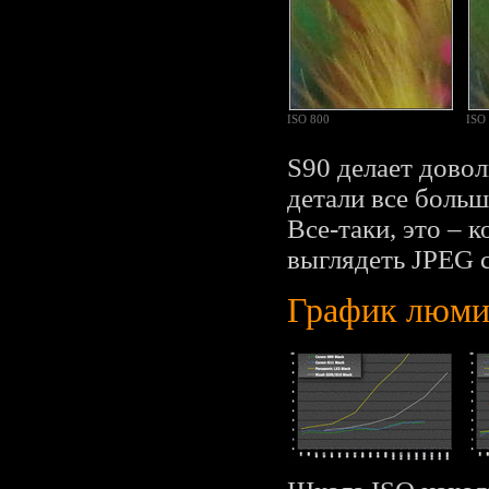
ISO 800
ISO
S90 делает дово
детали все боль
Все-таки, это – 
выглядеть JPEG с
График люми