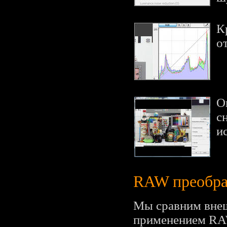
К
о
О
с
и
RAW преобра
Мы сравним внеш
применением RA