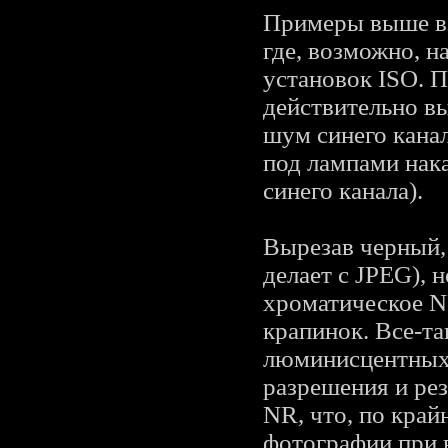
Примеры выше вз
где, возможно, н
установок ISO. 
действительно в
шум синего канал
под лампами нака
синего канала).
Вырезав черный, 
делает с JPEG), 
хроматическое N
крапинок. Все-т
люминисцентных 
разрешения и ре
NR, что, по край
фотографии при 