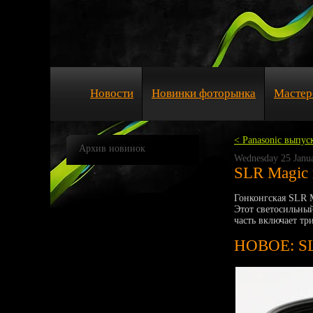
Новости
Новинки фоторынка
Мастер
< Panasonic выпу
Архив новинок
Wednesday 25 Janu
SLR Magic 
Гонконгская SLR 
Этот светосильны
часть включает тр
НОВОЕ: SL