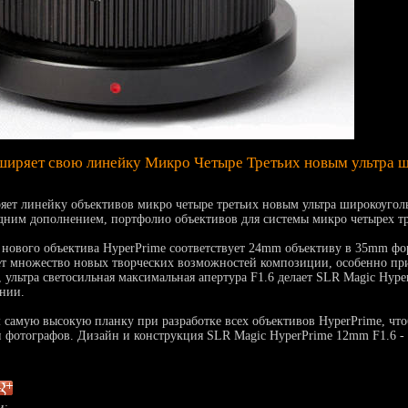
ширяет свою линейку Микро Четыре Третьих новым ультра 
яет линейку объективов микро четыре третьих новым ультра широкоуго
дним дополнением, портфолио объективов для системы микро четырех тре
 нового объектива HyperPrime соответствует 24mm объективу в 35mm фо
ет множество новых творческих возможностей композиции, особенно при
, ультра светосильная максимальная апертура F1.6 делает SLR Magic Hy
нии.
 самую высокую планку при разработке всех объективов HyperPrime, чт
и фотографов. Дизайн и конструкция SLR Magic HyperPrime 12mm F1.6 -
и: