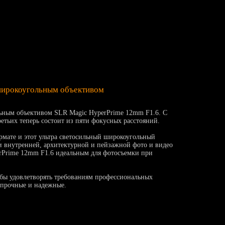
широкоугольным объективом
льным объективом SLR Magic HyperPrime 12mm F1.6. С
тьих теперь состоит из пяти фокусных расстояний.
рмате и этот ультра светосильный широкоугольный
 внутренней, архитектурной и пейзажной фото и видео
perPrime 12mm F1.6 идеальным для фотосъемки при
обы удовлетворять требованиям профессиональных
 прочные и надежные.