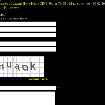
авляет объектив HyperPrime CINE 50mm T0.95 с M-креплением
- 09.02.20
нки фоторынка
арий
ля заполнения поле
*
ли слово непонятно,
нажмите здесь.
.
*