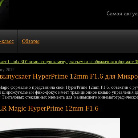
-класс
Обзоры
скает Lumix 3D1 компактную камеру для съемки изображения в формате 3
ary 2012
выпускает HyperPrime 12mm F1.6 для Микро
Magic формально представила свой HyperPrime 12mm F1.6, объектив с р
й широкоугольный фикс-фокус имеет традиционное кольцо управления д
и Танталовых стеклянных элемента для 'наивысшего кинематографическог
R Magic HyperPrime 12mm F1.6