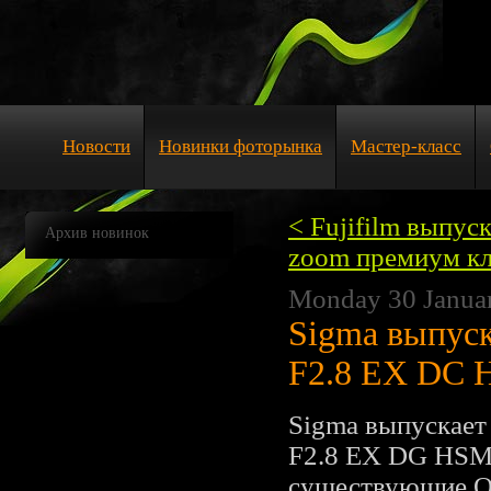
Новости
Новинки фоторынка
Мастер-класс
< Fujifilm выпус
Архив новинок
zoom премиум к
Monday 30 Janua
Sigma выпус
F2.8 EX DC H
Sigmа выпускает
F2.8 EX DG HSM 
существующие OS