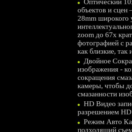
Оптический 10x
объектов и сцен 
28mm широкого у
интеллектуально
zoom до 67x кра
фотографией с р
как близкие, так 
Двойное Сокра
изображения - к
сокращения смаз
камеры, чтобы д
смазанности изо
HD Видео запис
разрешением HD 
Режим Авто Кар
подходящий съем