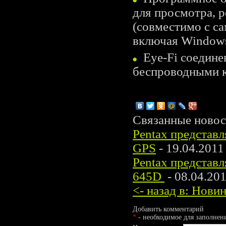
для просмотра, 
(совместимо с с
включая Windows
Eye-Fi соедине
беспроводными к
Связанные новос
Pentax представ
GPS
- 19.04.2011
Pentax представ
645D
- 08.04.20
<- назад в: Нов
Добавить комментарий
*
- необходимое для заполнен