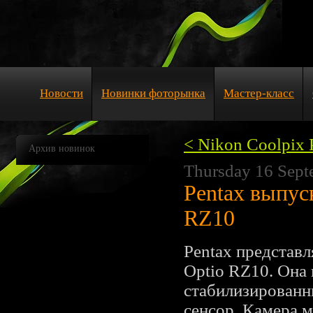
Новости
Новинки фоторынка
Мастер-класс
< Nikon Coolpix
Архив новинок
Thursday 16 Sept
Pentax выпус
RZ10
Pentax представ
Optio RZ10. Она
стабилизированн
сенсор. Камера м