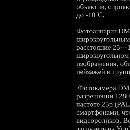
объектив, спрое
до -10˚С.
Фотоаппарат DM
широкоугольным 
расстояние 25—1
широкоугольном 
изображения, об
пейзажей и груп
Фотокамера DMC
разрешении 1280
частоте 25p (PA
смартфонами, чт
видеороликов. В
загрузить на You