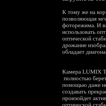
К тому же на ко
позволяющая мгн
фоторежима. И в
использовать оп
оптической стаб
дрожание изобра
обладает диагон
Камера LUMIX TS
полностью берет 
помощью даже не
создавать прекр
произойдет акти
оптической стаб