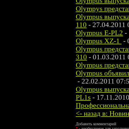
Olympus выпуск
Olympys предста
Olympus выпуск
110
- 27.04.2011 
Olympus E-PL2
-
Olympus XZ-1
- 
Olympus предста
310
- 01.03.2011 
Olympus предста
Olympus объявил
- 22.02.2011 07:
Olympus выпуска
PL1s
- 17.11.201
Профессиональн
<- назад в: Нов
Добавить комментарий
*
- необходимое для заполнен