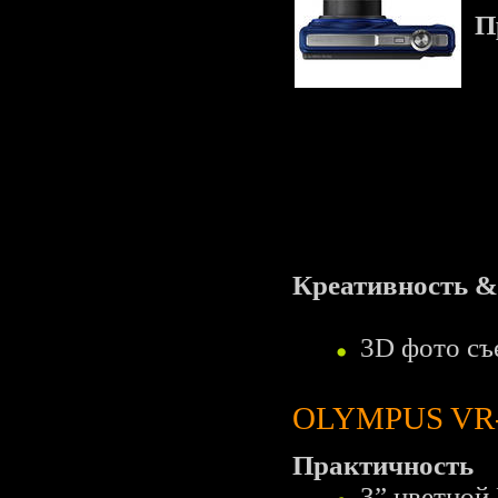
П
Креативность &
3D фото съ
OLYMPUS VR
Практичность
3” цветной 