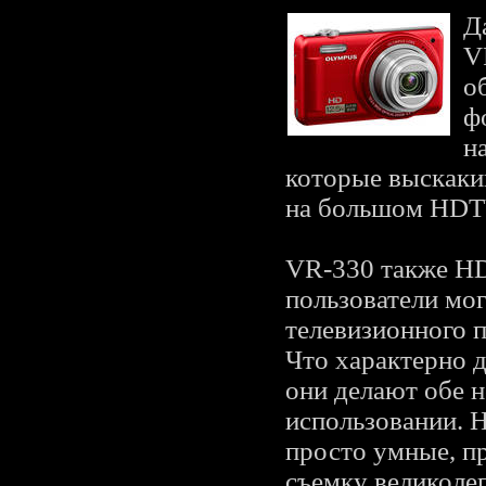
Д
V
о
ф
н
которые выскаки
на большом HDT
VR-330 также HD
пользователи мог
телевизионного п
Что характерно 
они делают обе 
использовании. Н
просто умные, п
съемку великоле