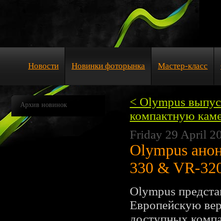
Новости
Новинки фоторынка
Мастер-класс
< Olympus выпу
Архив новинок
компактную кам
Friday 29 April 2
Olympus анон
330 & VR-32
Olympus предста
Европейскую вер
доступных компа