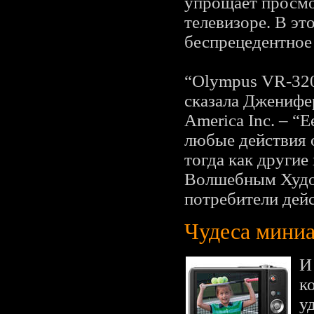
упрощает просмо
телевизоре. В эт
беспрецедентное 
“Olympus VR-320
сказала Дженифе
America Inc. – “
любые действия 
тогда как другие
Волшебным Худо
потребители дейс
Чудеса мини
И
к
у