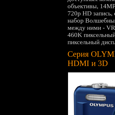
объективы, 14MP
720p HD запись,
набор Волшебных
между ними - VR
460K пиксельный
пиксельный дисп
Серия OLYMP
HDMI и 3D