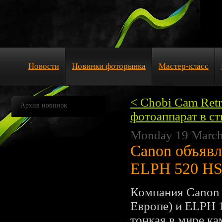
Новости
Новинки фоторынка
Мастер-класс
< Chobi Cam Ret
Архив новинок
фотоаппарат в ст
Monday 19 March
Canon объявл
ELPH 520 HS
Компания Canon 
Европе) и ELPH 
тонкая в мире к