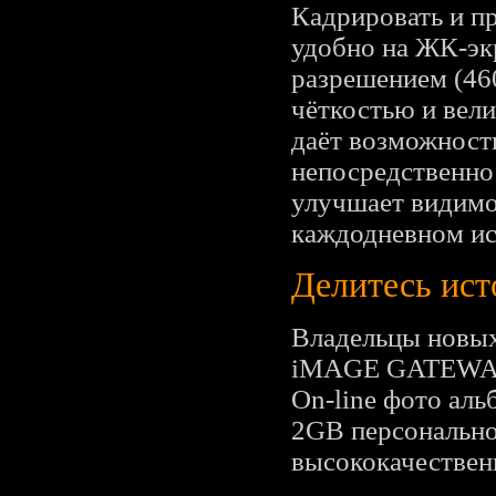
Кадрировать и п
удобно на ЖК-экр
разрешением (460
чёткостью и вел
даёт возможност
непосредственно
улучшает видимо
каждодневном ис
Делитесь и
Владельцы новы
iMAGE GATEWAY, 
On-line фото а
2GB персональног
высококачествен