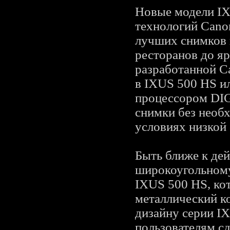
Новые модели I
технологий Cano
лучших снимков 
ресторанов до я
разработанной C
в IXUS 500 HS и
процессором DIG
снимки без необ
условиях низкой
Быть ближе к де
широкоугольному
IXUS 500 HS, ко
металлический к
дизайну серии I
пользователям с