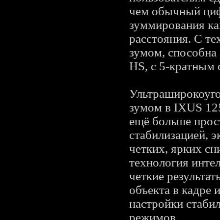
чем обычный циф
зуммирования ка
расстояния. С т
зумом, способна 
HS, с 5-кратным
Ультраширокоуго
зумом в IXUS 12
ещё больше прос
стабилизацией, э
четких, ярких сн
технология инте
четкие результат
объекта в кадре
настройки стаби
режимов.