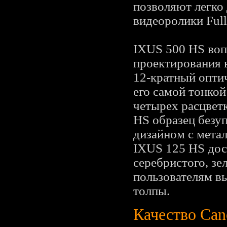
позволяют легко
видеоролики Ful
IXUS 500 HS воп
проектирования 
12-кратный оптич
его самой тонкой
четырех расцветк
HS образец безу
дизайном с метал
IXUS 125 HS дост
серебристого, зе
пользователям в
толпы.
Качество Ca